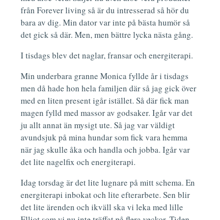
från Forever living så är du intresserad så hör du
bara av dig. Min dator var inte på bästa humör så
det gick så där. Men, men bättre lycka nästa gång.
I tisdags blev det naglar, fransar och energiterapi.
Min underbara granne Monica fyllde år i tisdags
men då hade hon hela familjen där så jag gick över
med en liten present igår istället. Så där fick man
magen fylld med massor av godsaker. Igår var det
ju allt annat än mysigt ute. Så jag var väldigt
avundsjuk på mina hundar som fick vara hemma
när jag skulle åka och handla och jobba. Igår var
det lite nagelfix och energiterapi.
Idag torsdag är det lite lugnare på mitt schema. En
energiterapi inbokat och lite efterarbete. Sen blir
det lite ärenden och ikväll ska vi leka med lille
Elliot som vi nu inte träffat på flera veckor. Tiden