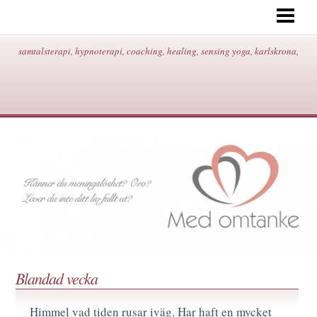
START
OM MIG/KONTAKT/ADRESS/
samtalsterapi, hypnoterapi, coaching, healing, sensing yoga, karlskrona,
HYPNOTERAPI
SAMTALSTERAPI
COACHING
HEALING
SENSING YOGA
BEHANDLINGAR/PRISER
BLOGG
Blandad vecka
Himmel vad tiden rusar iväg. Har haft en mycket