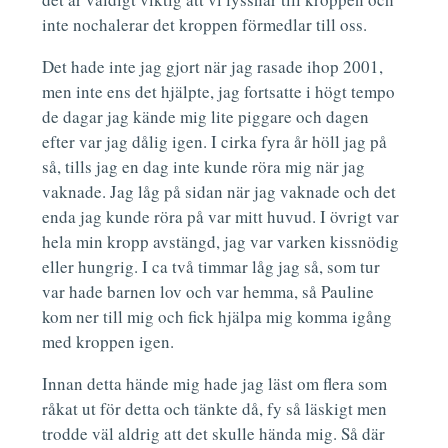
inte nochalerar det kroppen förmedlar till oss.
Det hade inte jag gjort när jag rasade ihop 2001,
men inte ens det hjälpte, jag fortsatte i högt tempo
de dagar jag kände mig lite piggare och dagen
efter var jag dålig igen. I cirka fyra år höll jag på
så, tills jag en dag inte kunde röra mig när jag
vaknade. Jag låg på sidan när jag vaknade och det
enda jag kunde röra på var mitt huvud. I övrigt var
hela min kropp avstängd, jag var varken kissnödig
eller hungrig. I ca två timmar låg jag så, som tur
var hade barnen lov och var hemma, så Pauline
kom ner till mig och fick hjälpa mig komma igång
med kroppen igen.
Innan detta hände mig hade jag läst om flera som
råkat ut för detta och tänkte då, fy så läskigt men
trodde väl aldrig att det skulle hända mig. Så där