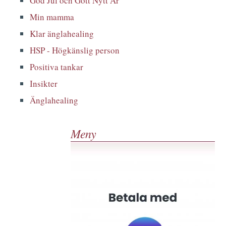
God Jul och Gott Nytt År
Min mamma
Klar änglahealing
HSP - Högkänslig person
Positiva tankar
Insikter
Änglahealing
Meny