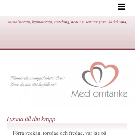
START
OM MIG/KONTAKT/ADRESS/
samtalsterapi, hypnoterapi, coaching, healing, sensing yoga, karlskrona,
HYPNOTERAPI
SAMTALSTERAPI
COACHING
HEALING
SENSING YOGA
BEHANDLINGAR/PRISER
BLOGG
Lyssna till din kropp
Förra veckan, torsdag och fredag, var jag på