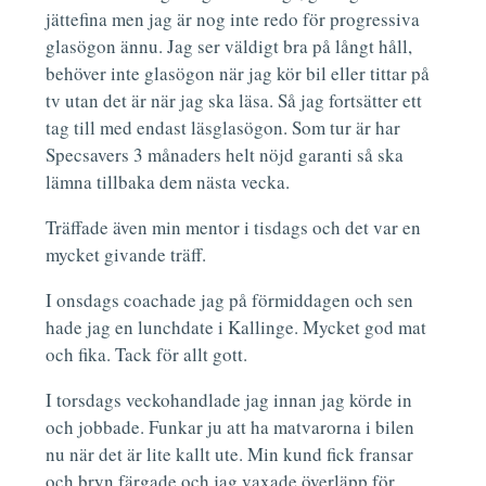
jättefina men jag är nog inte redo för progressiva
glasögon ännu. Jag ser väldigt bra på långt håll,
behöver inte glasögon när jag kör bil eller tittar på
tv utan det är när jag ska läsa. Så jag fortsätter ett
tag till med endast läsglasögon. Som tur är har
Specsavers 3 månaders helt nöjd garanti så ska
lämna tillbaka dem nästa vecka.
Träffade även min mentor i tisdags och det var en
mycket givande träff.
I onsdags coachade jag på förmiddagen och sen
hade jag en lunchdate i Kallinge. Mycket god mat
och fika. Tack för allt gott.
I torsdags veckohandlade jag innan jag körde in
och jobbade. Funkar ju att ha matvarorna i bilen
nu när det är lite kallt ute. Min kund fick fransar
och bryn färgade och jag vaxade överläpp för