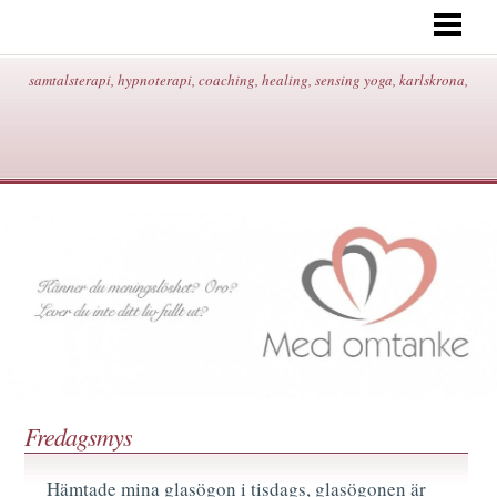
START
OM MIG/KONTAKT/ADRESS/
samtalsterapi, hypnoterapi, coaching, healing, sensing yoga, karlskrona,
HYPNOTERAPI
SAMTALSTERAPI
COACHING
HEALING
SENSING YOGA
BEHANDLINGAR/PRISER
BLOGG
Fredagsmys
Hämtade mina glasögon i tisdags, glasögonen är