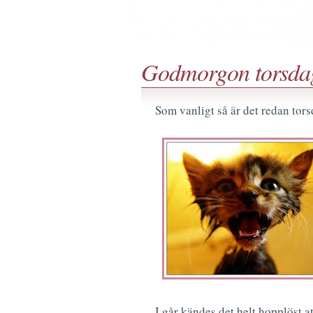
Godmorgon torsda
Som vanligt så är det redan tor
I går kändes det helt hopplöst att