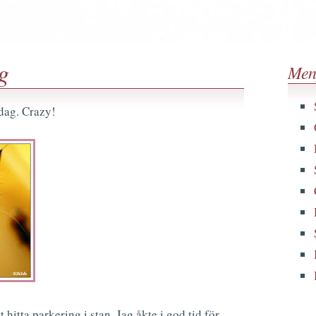
g
Men
sdag. Crazy!
 hitta parkering i stan. Jag åkte i god tid för