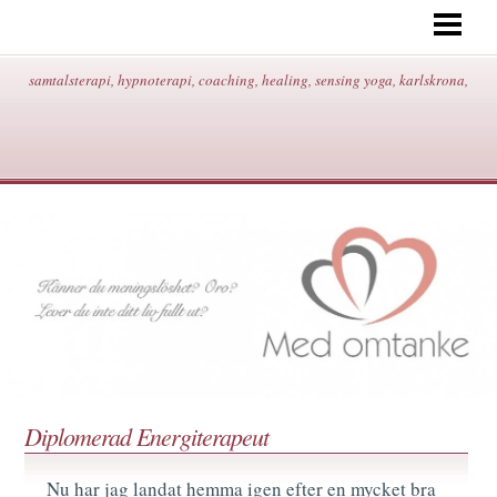
START
OM MIG/KONTAKT/ADRESS/
samtalsterapi, hypnoterapi, coaching, healing, sensing yoga, karlskrona,
HYPNOTERAPI
SAMTALSTERAPI
COACHING
HEALING
SENSING YOGA
BEHANDLINGAR/PRISER
BLOGG
Diplomerad Energiterapeut
Nu har jag landat hemma igen efter en mycket bra