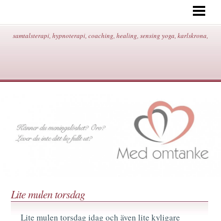
START
OM MIG/KONTAKT/ADRESS/
samtalsterapi, hypnoterapi, coaching, healing, sensing yoga, karlskrona,
HYPNOTERAPI
SAMTALSTERAPI
COACHING
HEALING
SENSING YOGA
BEHANDLINGAR/PRISER
BLOGG
Lite mulen torsdag
Lite mulen torsdag idag och även lite kyligare