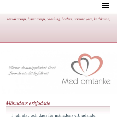
START
OM MIG/KONTAKT/ADRESS/
samtalsterapi, hypnoterapi, coaching, healing, sensing yoga, karlskrona,
HYPNOTERAPI
SAMTALSTERAPI
COACHING
HEALING
SENSING YOGA
BEHANDLINGAR/PRISER
BLOGG
Månadens erbjudade
1 juli idag och dags för månadens erbjudande.