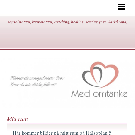
START
OM MIG/KONTAKT/ADRESS/
samtalsterapi, hypnoterapi, coaching, healing, sensing yoga, karlskrona,
HYPNOTERAPI
SAMTALSTERAPI
COACHING
HEALING
SENSING YOGA
BEHANDLINGAR/PRISER
BLOGG
Mitt rum
Här kommer bilder på mitt rum på Hälsoplan 5