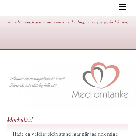
START
OM MIG/KONTAKT/ADRESS/
samtalsterapi, hypnoterapi, coaching, healing, sensing yoga, karlskrona,
HYPNOTERAPI
SAMTALSTERAPI
COACHING
HEALING
SENSING YOGA
BEHANDLINGAR/PRISER
BLOGG
Mörbultad
Hade en väldigt skön stund igår när jag fick mina