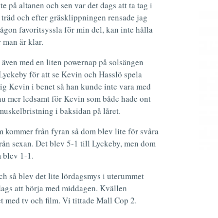
 på altanen och sen var det dags att ta tag i
träd och efter gräsklippningen rensade jag
 någon favoritsyssla för min del, kan inte hålla
r man är klar.
n även med en liten powernap på solsängen
l Lyckeby för att se Kevin och Hasslö spela
sig Kevin i benet så han kunde inte vara med
nnu mer ledsamt för Kevin som både hade ont
 muskelbristning i baksidan på låret.
 kommer från fyran så dom blev lite för svåra
ån sexan. Det blev 5-1 till Lyckeby, men dom
 blev 1-1.
h så blev det lite lördagsmys i uterummet
 dags att börja med middagen. Kvällen
 med tv och film. Vi tittade Mall Cop 2.