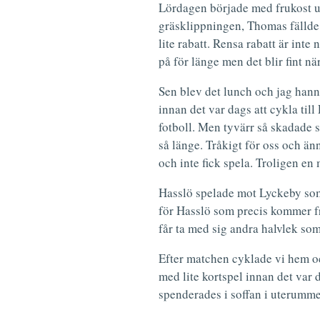
Lördagen började med frukost ute
gräsklippningen, Thomas fällde 
lite rabatt. Rensa rabatt är inte
på för länge men det blir fint nä
Sen blev det lunch och jag han
innan det var dags att cykla til
fotboll. Men tyvärr så skadade 
så länge. Tråkigt för oss och ä
och inte fick spela. Troligen en
Hasslö spelade mot Lyckeby som
för Hasslö som precis kommer fr
får ta med sig andra halvlek som
Efter matchen cyklade vi hem oc
med lite kortspel innan det var
spenderades i soffan i uterummet