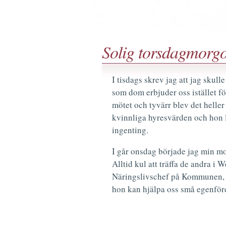
Solig torsdagmorg
I tisdags skrev jag att jag skull
som dom erbjuder oss istället f
mötet och tyvärr blev det helle
kvinnliga hyresvärden och hon l
ingenting.
I går onsdag började jag min m
Alltid kul att träffa de andra i 
Näringslivschef på Kommunen, 
hon kan hjälpa oss små egenför