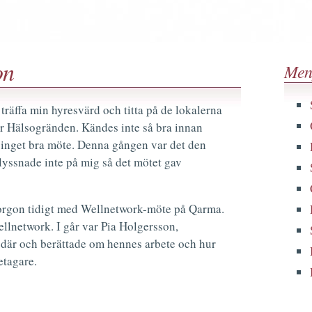
on
Men
e träffa min hyresvärd och titta på de lokalerna
ör Hälsogränden. Kändes inte så bra innan
r inget bra möte. Denna gången var det den
yssnade inte på mig så det mötet gav
orgon tidigt med Wellnetwork-möte på Qarma.
Wellnetwork. I går var Pia Holgersson,
där och berättade om hennes arbete och hur
etagare.