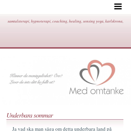
START
OM MIG/KONTAKT/ADRESS/
samtalsterapi, hypnoterapi, coaching, healing, sensing yoga, karlskrona,
HYPNOTERAPI
SAMTALSTERAPI
COACHING
HEALING
SENSING YOGA
BEHANDLINGAR/PRISER
BLOGG
Underbara sommar
Ja vad ska man säga om detta underbara land på